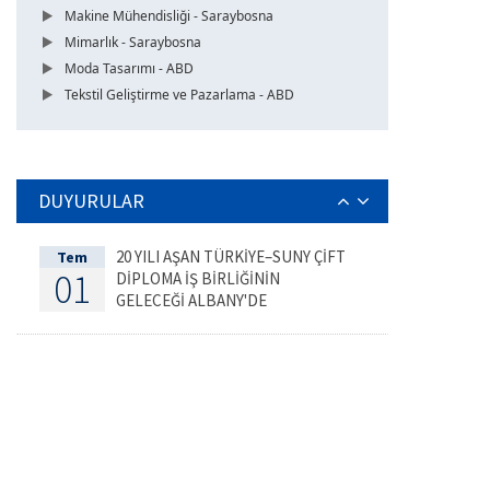
Makine Mühendisliği - Saraybosna
Mimarlık - Saraybosna
Moda Tasarımı - ABD
Tekstil Geliştirme ve Pazarlama - ABD
DUYURULAR
20 YILI AŞAN TÜRKİYE–SUNY ÇİFT
Tem
01
DİPLOMA İŞ BİRLİĞİNİN
GELECEĞİ ALBANY'DE
DEĞERLENDİRİLDİ