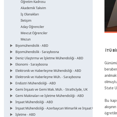
Öğretim Kadrosu
Akademik Takvim
İş Olanakları
İletişim
Aday Öğrenciler
Mevcut Öğrenciler
Mezun
Biyomühendislik - ABD
İTÜ Bİ
Biyomühendislik - Saraybosna
Deniz Ulaştırma ve İşletme Mühendisliği - ABD
Günümüz
Ekonomi - Saraybosna
beraber
Elektronik ve Haberleşme Mühendisliği - ABD
anılmak
Elektronik ve Haberleşme Müh. - Saraybosna
olmuştu
Endüstri Mühendisliği - ABD
State U
Gemi İnşaatı ve Gemi Mak. Müh. - Strathclyde, UK
Gemi Makinaları ve İşletme Mühendisliği - ABD
Bu kaps
İnşaat Mühendisliği - ABD
akışının
İnşaat Mühendisliği - Azerbaycan Mimarlık ve İnşaat Üni.
ögretilm
İşletme - ABD