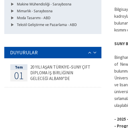
Makine Mühendisliği - Saraybosna
Bilgisa
Mimarlık - Saraybosna
kadroyl
Moda Tasarımı - ABD
bulunan
Tekstil Geliştirme ve Pazarlama - ABD
kısmını
SUNY 
DUYURULAR
Bingham
of New 
20 YILI AŞAN TÜRKİYE–SUNY ÇİFT
Tem
bulunm
01
DİPLOMA İŞ BİRLİĞİNİN
Ünivers
GELECEĞİ ALBANY'DE
DEĞERLENDİRİLDİ
ve lisa
ünivers
sırlama
ulaşılabi
-
2025 
-
Progr