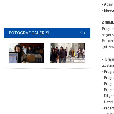
-
Aday 
-
Mevcu
ÖNEML
Program
FOTOĞRAF GALERİSİ
başarı s
Bu şart
ilgili t
- Biliş
uluslara
- Progr
- Progra
- Progra
- Progr
- Dil ye
- Hazırl
- Progra