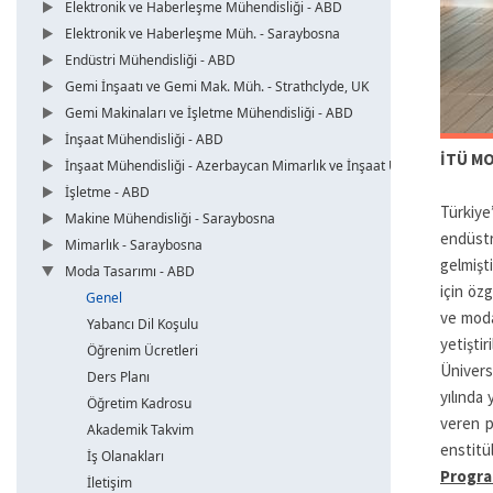
Elektronik ve Haberleşme Mühendisliği - ABD
Elektronik ve Haberleşme Müh. - Saraybosna
Endüstri Mühendisliği - ABD
Gemi İnşaatı ve Gemi Mak. Müh. - Strathclyde, UK
Gemi Makinaları ve İşletme Mühendisliği - ABD
İnşaat Mühendisliği - ABD
İTÜ MO
İnşaat Mühendisliği - Azerbaycan Mimarlık ve İnşaat Üni.
İşletme - ABD
Türkiye
Makine Mühendisliği - Saraybosna
endüstr
Mimarlık - Saraybosna
gelmişt
Moda Tasarımı - ABD
için öz
Genel
ve moda
Yabancı Dil Koşulu
yetişti
Öğrenim Ücretleri
Ünivers
Ders Planı
yılında
Öğretim Kadrosu
veren p
Akademik Takvim
enstit
İş Olanakları
Progra
İletişim