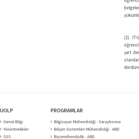
öğrenci
belgele
yükümlü
(2) ITU
öğrenci
şart de
standar
dördünc
UOLP
PROGRAMLAR
Genel Bilgi
Bilgisayar Mühendisliği - Saraybosna
Yönetmelikler
Bilişim Sistemleri Mühendisliği - ABD
SSS
Biyomühendislik - ABD