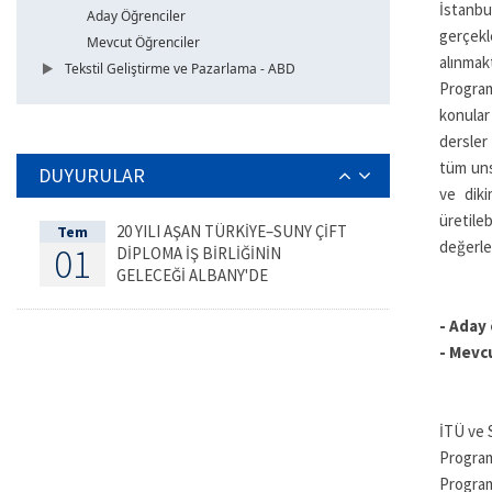
İstanb
Aday Öğrenciler
gerçekl
Mevcut Öğrenciler
alınmak
Tekstil Geliştirme ve Pazarlama - ABD
Programı
konular
dersler
tüm uns
DUYURULAR
ve diki
üretile
20 YILI AŞAN TÜRKİYE–SUNY ÇİFT
Tem
değerle
01
DİPLOMA İŞ BİRLİĞİNİN
GELECEĞİ ALBANY'DE
DEĞERLENDİRİLDİ
-
Aday 
-
Mevcu
İTÜ ve 
Program
Programı