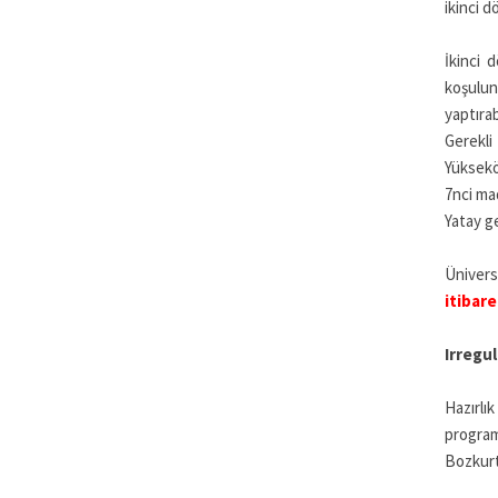
ikinci d
İkinci 
koşulu
yaptırab
Gerekli
Yüksekö
7nci mad
Yatay ge
Ünivers
itibare
Irregul
Hazırlı
program
Bozkurt