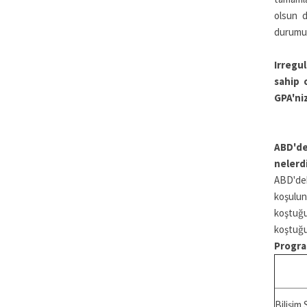
olsun d
durumun
Irregu
sahip 
GPA'ni
ABD'de
nelerd
ABD'dek
koşulunu
koştuğu
koştuğu
Progra
Bilişim