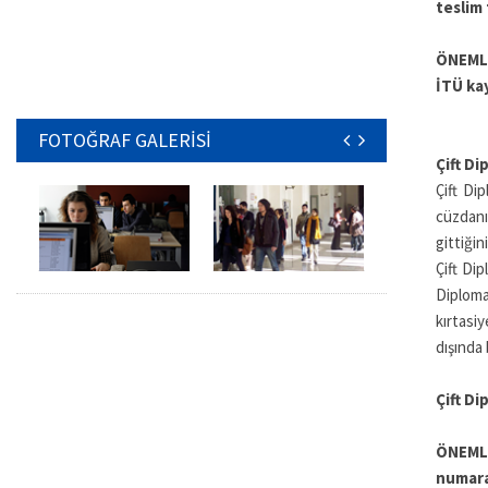
teslim 
ÖNEMLİ
İTÜ kay
FOTOĞRAF GALERİSİ
Çift Di
Çift Di
cüzdanı
gittiğin
Çift Dip
Diploma
kırtasi
dışında 
Çift Di
ÖNEMLİ
numara