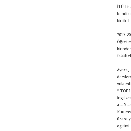
İTÜ Lis
bendi u
biri ile
2017-20
Öğretim
birinde
fakülte
Ayrıca,
dersle
yükümlü
* TOEFL
İngiliz
A – B – 
Kurumsa
üzere y
eğitimi