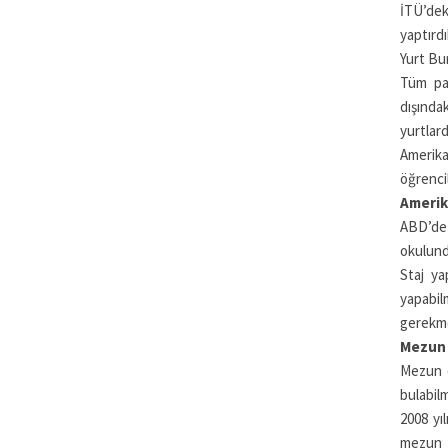
İTÜ’dek
yaptırd
Yurt Bur
Tüm par
dışında
yurtlar
Amerika’
öğrencil
Amerika
ABD’de 
okulunda
Staj ya
yapabil
gerekmek
Mezun 
Mezun o
bulabilm
2008 yı
mezun o