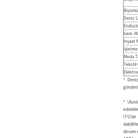
Biyomü
Deniz U
Endüstr
Gem. Ma
İnşaat 
İşletme
Moda T
Tekstil
Elektro
* Deniz
gönderi
* Ulusl
edebilm
İTÜ’de 
alabili
devam e