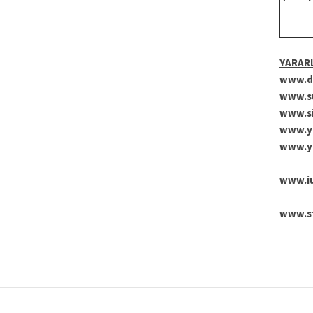
YARAR
www.du
www.su
www.si
www.yd
www.yu
www.iu
www.st