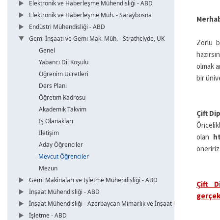
Elektronik ve Haberleşme Mühendisliği - ABD
Elektronik ve Haberleşme Müh. - Saraybosna
Merhab
Endüstri Mühendisliği - ABD
Gemi İnşaatı ve Gemi Mak. Müh. - Strathclyde, UK
Zorlu b
Genel
hazırsı
Yabancı Dil Koşulu
olmak am
Öğrenim Ücretleri
bir üniv
Ders Planı
Öğretim Kadrosu
Akademik Takvim
Çift Di
İş Olanakları
Önc
İletişim
olan
ht
Aday Öğrenciler
öneririz
Mevcut Öğrenciler
Mezun
Gemi Makinaları ve İşletme Mühendisliği - ABD
Çift D
İnşaat Mühendisliği - ABD
gerçek
İnşaat Mühendisliği - Azerbaycan Mimarlık ve İnşaat Üni.
İşletme - ABD