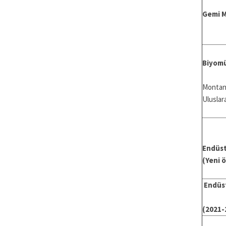
Gemi M
Biyomü
Montana
Uluslar
Endüst
(Yeni 
Endüs
(2021-