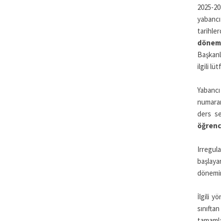
2025-202
yabancı
tarihle
dönemi
Başkanl
ilgili l
Yabancı
numaran
ders se
öğrenci
Irregul
başlaya
dönemin
İlgili 
sınıfta
tamamla