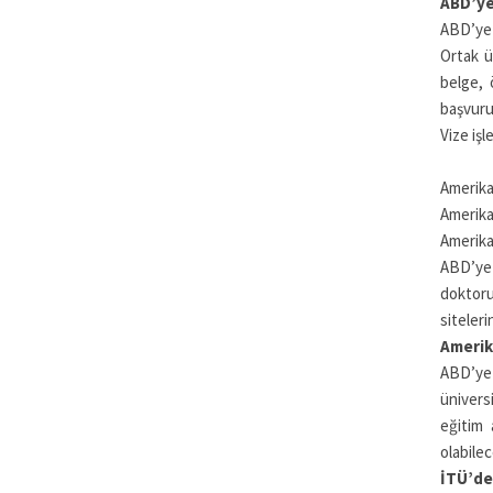
ABD’ye
ABD’ye g
Ortak ü
belge, 
başvuru
Vize işl
Amerika’
Amerika
Amerika’
ABD’ye 
doktoru
siteler
Amerik
ABD’ye 
ünivers
eğitim 
olabilec
İTÜ’de