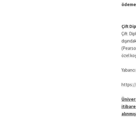
ödem
Çift Di
Çift Di
dışında
(Pearso
özel koş
Yabancı d
https:/
Üniver
itibar
alınmı