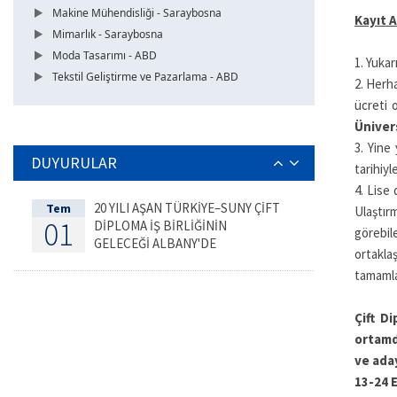
Makine Mühendisliği - Saraybosna
Kayıt A
Mimarlık - Saraybosna
Moda Tasarımı - ABD
1. Yukar
Tekstil Geliştirme ve Pazarlama - ABD
2. Herha
ücreti 
Üniver
3. Yine 
DUYURULAR
tarihiyl
4. Lise
20 YILI AŞAN TÜRKİYE–SUNY ÇİFT
Tem
Ulaştır
01
DİPLOMA İŞ BİRLİĞİNİN
görebil
GELECEĞİ ALBANY'DE
ortakla
DEĞERLENDİRİLDİ
tamamla
Çift D
ortamd
ve aday
13-24 E