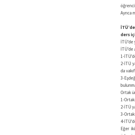
öğrenci 
Ayrıca 
İTÜ’de
ders i
İTÜ’de y
İTÜ’de 
1-İTÜ’de
2-İTÜ y
da vakıf
3-Eşdeğ
bulunma
Ortak ü
1-Ortak 
2-İTÜ ya
3-Ortak 
4-İTÜ’de
Eğer ik