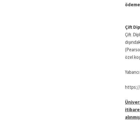
ödem
Çift Di
Çift Di
dışında
(Pearso
özel koş
Yabancı d
https:/
Üniver
itibar
alınmı