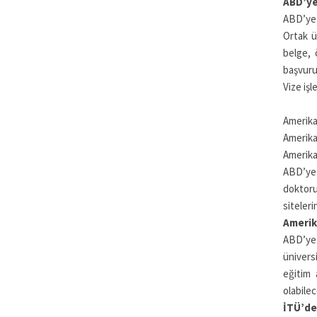
ABD’ye
ABD’ye g
Ortak ü
belge, 
başvuru
Vize işl
Amerika’
Amerika
Amerika’
ABD’ye 
doktoru
siteler
Amerik
ABD’ye 
ünivers
eğitim 
olabilec
İTÜ’de