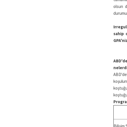
olsun d
durumun
Irregu
sahip 
GPA'ni
ABD'de
nelerd
ABD'dek
koşulunu
koştuğu
koştuğu
Progra
Bilişim