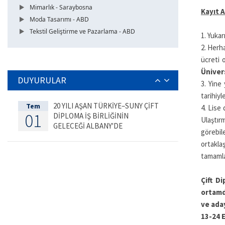
Mimarlık - Saraybosna
Kayıt A
Moda Tasarımı - ABD
Tekstil Geliştirme ve Pazarlama - ABD
1. Yukar
2. Herha
ücreti 
Üniver
DUYURULAR
3. Yine 
tarihiyl
20 YILI AŞAN TÜRKİYE–SUNY ÇİFT
Tem
4. Lise
01
DİPLOMA İŞ BİRLİĞİNİN
Ulaştır
GELECEĞİ ALBANY'DE
görebil
DEĞERLENDİRİLDİ
ortakla
tamamla
Çift D
ortamd
ve aday
13-24 E