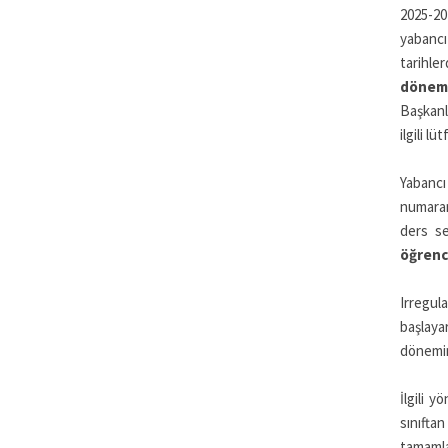
2025-202
yabancı
tarihle
dönemi
Başkanl
ilgili l
Yabancı
numaran
ders se
öğrenci
Irregul
başlaya
dönemin
İlgili 
sınıfta
tamamla