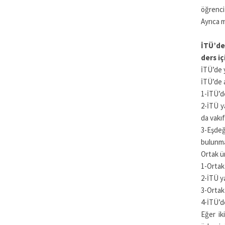
öğrenci 
Ayrıca 
İTÜ’de
ders i
İTÜ’de y
İTÜ’de 
1-İTÜ’de
2-İTÜ y
da vakıf
3-Eşdeğ
bulunma
Ortak ü
1-Ortak 
2-İTÜ ya
3-Ortak 
4-İTÜ’de
Eğer ik