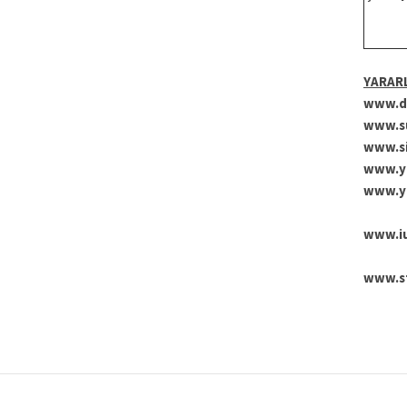
YARAR
www.du
www.su
www.si
www.yd
www.yu
www.iu
www.st