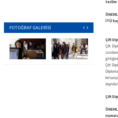
teslim 
ÖNEMLİ
İTÜ kay
FOTOĞRAF GALERİSİ
Çift Di
Çift Di
cüzdanı
gittiğin
Çift Dip
Diploma
kırtasi
dışında 
Çift Di
ÖNEMLİ
numara