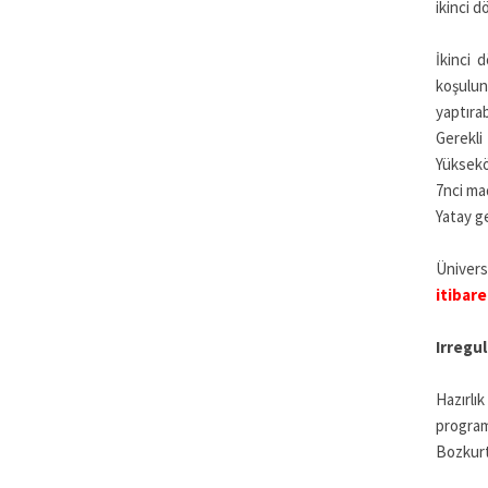
ikinci d
İkinci 
koşulu
yaptırab
Gerekli
Yüksekö
7nci mad
Yatay ge
Ünivers
itibare
Irregul
Hazırlı
program
Bozkurt