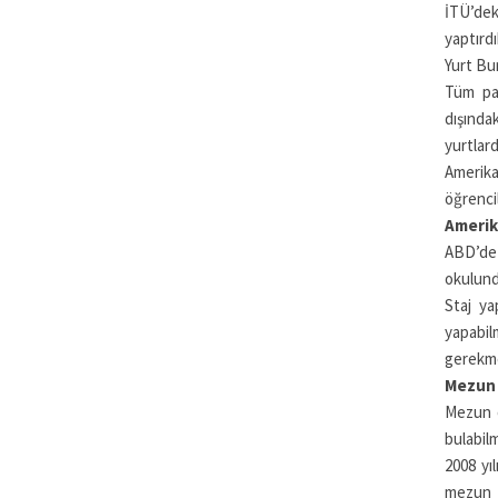
İTÜ’dek
yaptırd
Yurt Bur
Tüm par
dışında
yurtlar
Amerika’
öğrencil
Amerika
ABD’de 
okulunda
Staj ya
yapabil
gerekmek
Mezun 
Mezun o
bulabilm
2008 yı
mezun o