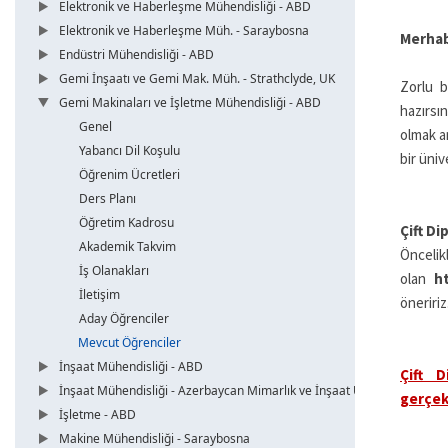
Elektronik ve Haberleşme Mühendisliği - ABD
Elektronik ve Haberleşme Müh. - Saraybosna
Merhab
Endüstri Mühendisliği - ABD
Gemi İnşaatı ve Gemi Mak. Müh. - Strathclyde, UK
Zorlu b
Gemi Makinaları ve İşletme Mühendisliği - ABD
hazırsı
Genel
olmak am
Yabancı Dil Koşulu
bir üniv
Öğrenim Ücretleri
Ders Planı
Öğretim Kadrosu
Çift Di
Akademik Takvim
Önc
İş Olanakları
olan
ht
İletişim
öneririz
Aday Öğrenciler
Mevcut Öğrenciler
İnşaat Mühendisliği - ABD
Çift D
İnşaat Mühendisliği - Azerbaycan Mimarlık ve İnşaat Üni.
gerçek
İşletme - ABD
Makine Mühendisliği - Saraybosna