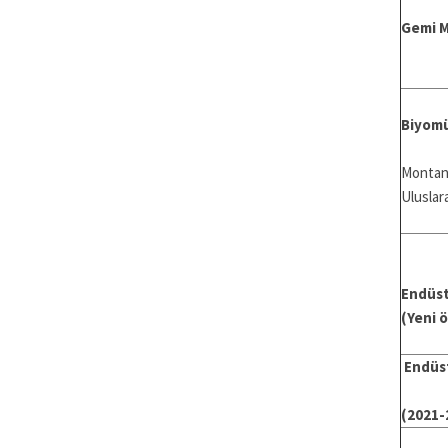
Gemi M
Biyomü
Montana
Uluslar
Endüst
(Yeni 
Endüs
(2021-