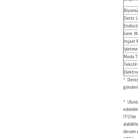
Biyomü
Deniz U
Endüstr
Gem. Ma
İnşaat 
İşletme
Moda T
Tekstil
Elektro
* Deniz
gönderi
* Ulusl
edebilm
İTÜ’de 
alabili
devam e