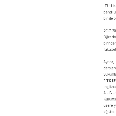
İTÜ Lis
bendi u
biri ile
2017-20
Öğretim
birinde
fakülte
Ayrıca,
dersle
yükümlü
* TOEFL
İngiliz
A – B – 
Kurumsa
üzere y
eğitimi