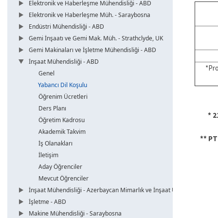
Elektronik ve Haberleşme Mühendisliği - ABD
Elektronik ve Haberleşme Müh. - Saraybosna
Endüstri Mühendisliği - ABD
Gemi İnşaatı ve Gemi Mak. Müh. - Strathclyde, UK
Gemi Makinaları ve İşletme Mühendisliği - ABD
İnşaat Mühendisliği - ABD
*Pro
Genel
Yabancı Dil Koşulu
Öğrenim Ücretleri
Ders Planı
* 2
Öğretim Kadrosu
Akademik Takvim
** PT
İş Olanakları
İletişim
Aday Öğrenciler
Mevcut Öğrenciler
İnşaat Mühendisliği - Azerbaycan Mimarlık ve İnşaat Üni.
İşletme - ABD
Makine Mühendisliği - Saraybosna