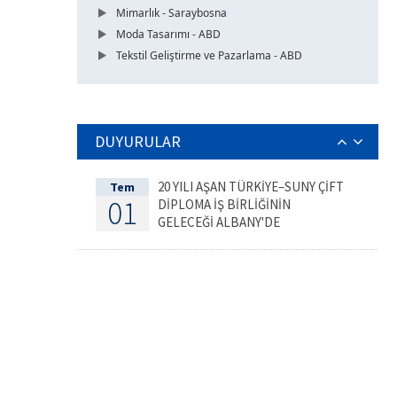
Mimarlık - Saraybosna
Moda Tasarımı - ABD
Tekstil Geliştirme ve Pazarlama - ABD
DUYURULAR
20 YILI AŞAN TÜRKİYE–SUNY ÇİFT
Tem
01
DİPLOMA İŞ BİRLİĞİNİN
GELECEĞİ ALBANY'DE
DEĞERLENDİRİLDİ