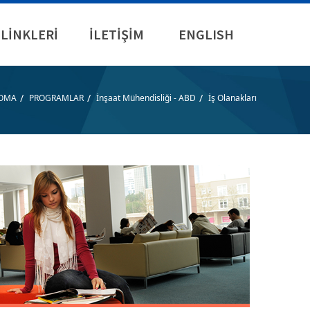
LİNKLERİ
İLETİŞİM
ENGLISH
/
/
/
LOMA
PROGRAMLAR
İnşaat Mühendisliği - ABD
İş Olanakları